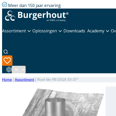
Meer dan 150 jaar ervaring
Assortiment
Oplossingen
Downloads
Academy
Ov
Taal
Home
|
Assortiment
|
Roof tile PB D318 33-37°