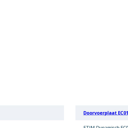
Doorvoerplaat EC0
ETIM Dynamisch EC0