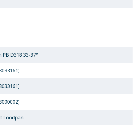
 PB D318 33-37°
8033161)
8033161)
8000002)
t Loodpan