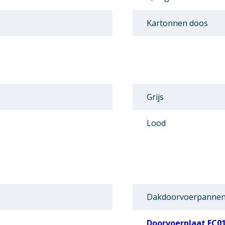
Kartonnen doos
Grijs
Lood
Dakdoorvoerpannen
Doorvoerplaat EC0