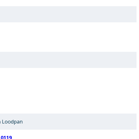
 Loodpan
10119