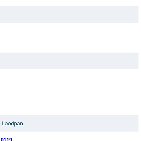
 Loodpan
10119