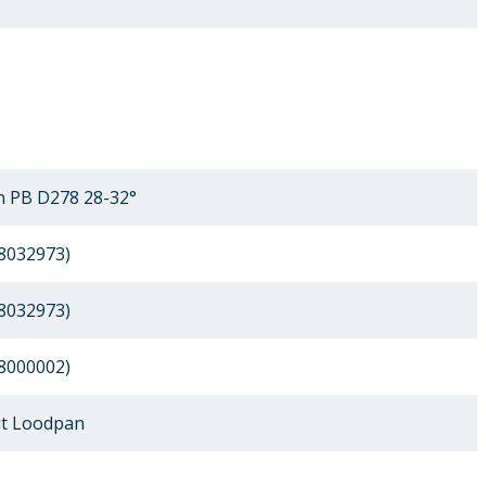
 PB D278 28-32°
8032973)
8032973)
8000002)
t Loodpan