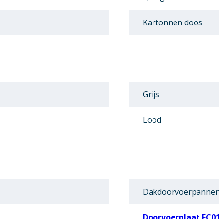
Kartonnen doos
Grijs
Lood
Dakdoorvoerpannen
Doorvoerplaat EC0