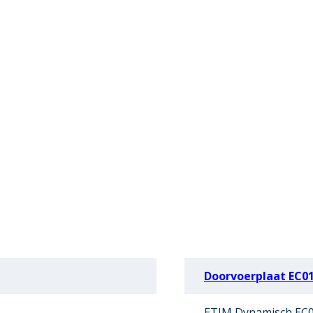
Doorvoerplaat EC0
ETIM Dynamisch EC0