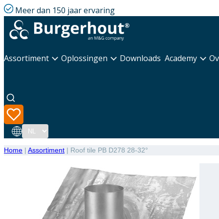
Meer dan 150 jaar ervaring
Assortiment
Oplossingen
Downloads
Academy
Ov
Taal
Home
|
Assortiment
|
Roof tile PB D278 28-32°