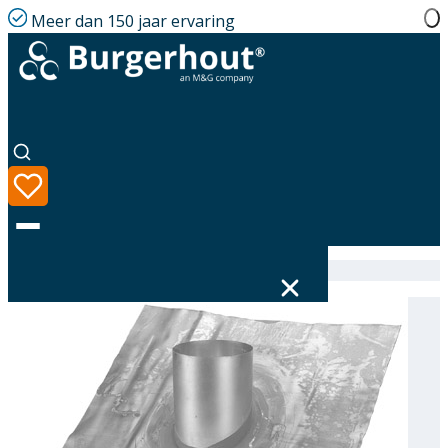
Meer dan 150 jaar ervaring
Home
|
Assortiment
|
Roof tile PB D278 23-27°
Taal
Assortiment
Oplossingen