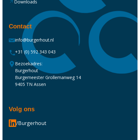
Downloads
Contact
info@burgerhout.nl
+31 (0) 592 343 043
Bezoekadres:
Burgerhout
Burgemeester Grollemanweg 14
9405 TN Assen
Volg ons
/Burgerhout