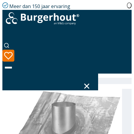
Meer dan 150 jaar ervaring
Home
|
Assortiment
|
Roof tile PB D278 18-22°
Taal
Assortiment
Oplossingen