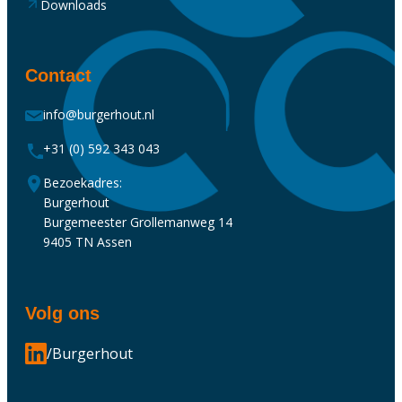
Downloads
Contact
info@burgerhout.nl
+31 (0) 592 343 043
Bezoekadres:
Burgerhout
Burgemeester Grollemanweg 14
9405 TN Assen
Volg ons
/Burgerhout