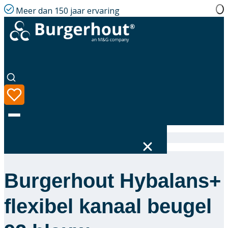
Meer dan 150 jaar ervaring
Home
|
Assortiment
|
400470497
Burgerhout Hybalans+
Taal
Assortiment
flexibel kanaal beugel
Oplossingen