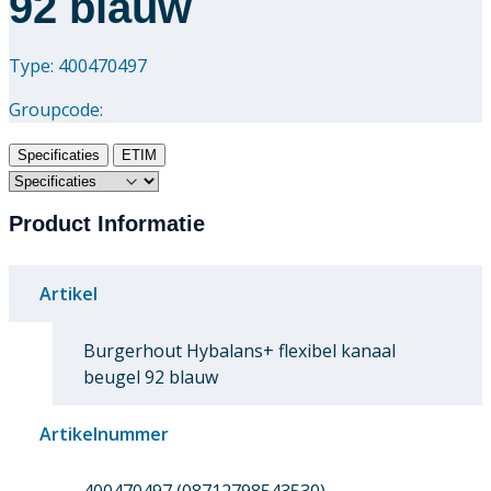
92 blauw
Downloads
Type: 400470497
Academy
Groupcode:
Over ons
Specificaties
ETIM
Contact
Product Informatie
Artikel
Burgerhout Hybalans+ flexibel kanaal
beugel 92 blauw
Artikelnummer