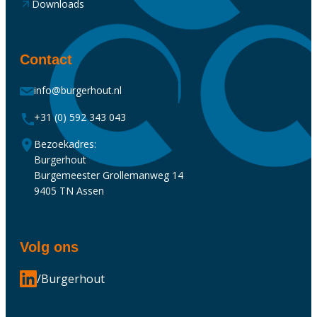
Downloads
Contact
info@burgerhout.nl
+31 (0) 592 343 043
Bezoekadres:
Burgerhout
Burgemeester Grollemanweg 14
9405 TN Assen
Volg ons
/Burgerhout