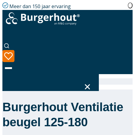
Meer dan 150 jaar ervaring
Home
|
Assortiment
|
400470459
Burgerhout Ventilatie
Taal
Assortiment
beugel 125-180
Oplossingen