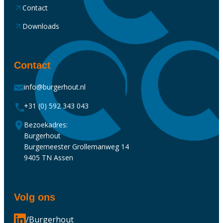
Contact
Downloads
Contact
info@burgerhout.nl
+31 (0) 592 343 043
Bezoekadres:
Burgerhout
Burgemeester Grollemanweg 14
9405 TN Assen
Volg ons
/Burgerhout