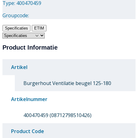
Type: 400470459
Downloads
Groupcode:
Academy
Specificaties
ETIM
Over ons
Product Informatie
Contact
Artikel
Burgerhout Ventilatie beugel 125-180
Artikelnummer
400470459 (08712798510426)
Product Code