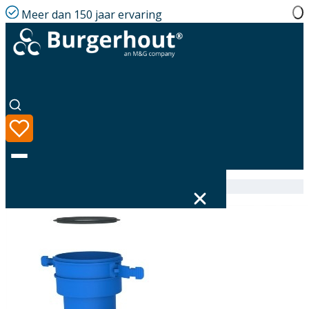
Meer dan 150 jaar ervaring
Home
|
Assortiment
|
Hybalans+ Connector 92 90°
Taal
Assortiment
Oplossingen