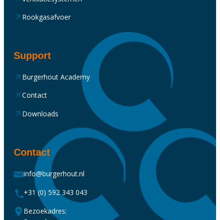
Rookgasafvoer
Support
Burgerhout Academy
Contact
Downloads
Contact
info@burgerhout.nl
+31 (0) 592 343 043
Bezoekadres: