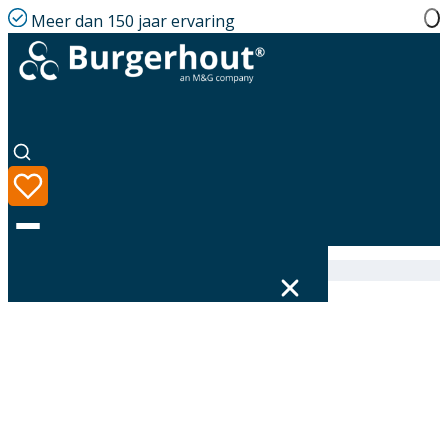
Meer dan 150 jaar ervaring
Home
|
Assortiment
|
Hybalans+ Bracket 92
Taal
Assortiment
Oplossingen