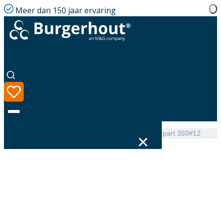
Meer dan 150 jaar ervaring
Home
|
Assortiment
|
Hybalans+ Manifoldbox lowerpart 350#12
Taal
Assortiment
Oplossingen