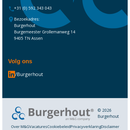
+31 (0) 592 343 043
Bezoekadres:
Burgerhout
Burgemeester Grollemanweg 14
9405 TN Assen
Volg ons
/Burgerhout
© 2026
Burgerhout
Over M&G
Vacatures
Cookiebeleid
Privacyverklaring
Disclaimer