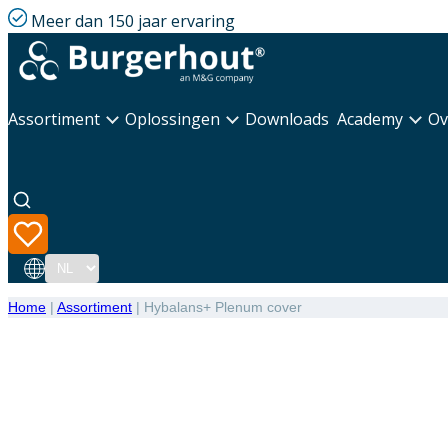
Meer dan 150 jaar ervaring
Assortiment
Oplossingen
Downloads
Academy
Ov
Taal
Home
|
Assortiment
|
Hybalans+ Plenum cover