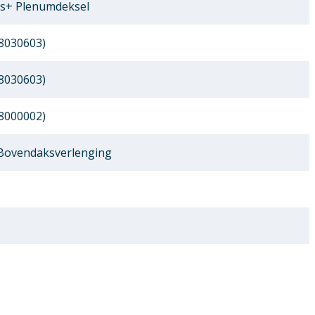
s+ Plenumdeksel
8030603)
8030603)
8000002)
 Bovendaksverlenging