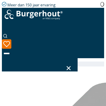
Meer dan 150 jaar ervaring
Home
|
Assortiment
|
400470373
Taal
Assortiment
Oplossingen