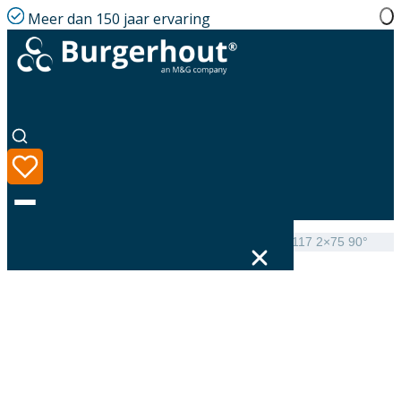
Meer dan 150 jaar ervaring
Home
|
Assortiment
|
Hybalans+ Valve connection 117 2×75 90°
Taal
Assortiment
Oplossingen