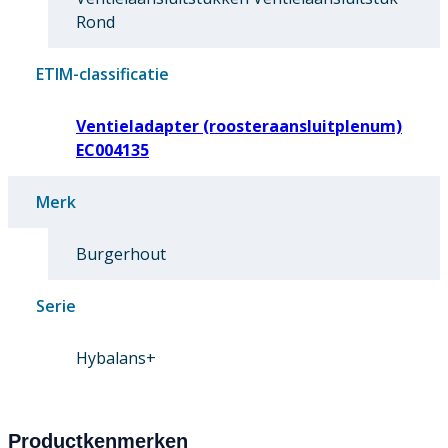
Rond
ETIM-classificatie
Ventieladapter (roosteraansluitplenum)
EC004135
Merk
Burgerhout
Serie
Hybalans+
Productkenmerken