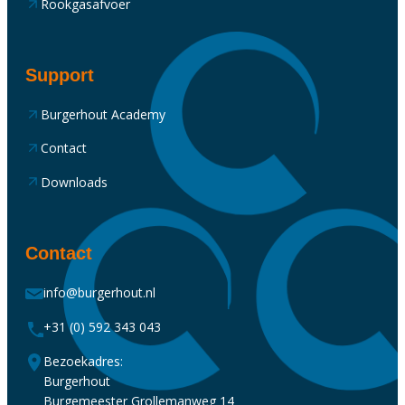
Rookgasafvoer
Support
Burgerhout Academy
Contact
Downloads
Contact
info@burgerhout.nl
+31 (0) 592 343 043
Bezoekadres:
Burgerhout
Burgemeester Grollemanweg 14