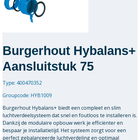
Downloads
Academy
Over ons
Burgerhout Hybalans+
Contact
Aansluitstuk 75
Type: 400470352
Groupcode:
HYB1009
Burgerhout Hybalans+ biedt een compleet en slim
luchtverdeelsysteem dat snel en foutloos te installeren is.
Dankzij de modulaire opbouw werk je efficiënter en
bespaar je installatietijd. Het systeem zorgt voor een
perfect gebalanceerde luchtverdeling en optimaal