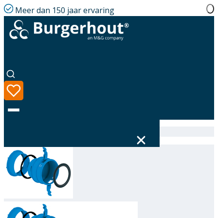
Meer dan 150 jaar ervaring
Home
|
Assortiment
|
Hybalans+ Connector 75
Taal
Assortiment
Oplossingen