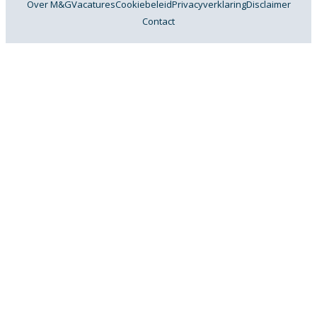
Over M&G
Vacatures
Cookiebeleid
Privacyverklaring
Disclaimer
Contact