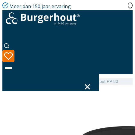
Meer dan 150 jaar ervaring
Home
|
Assortiment
|
Flexline Top Skyline chimney pot PP 80
Taal
Assortiment
Oplossingen