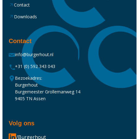
Contact
Downloads
Contact
info@burgerhout.nl
+31 (0) 592 343 043
Bezoekadres:
Burgerhout
Burgemeester Grollemanweg 14
9405 TN Assen
Volg ons
/Burgerhout