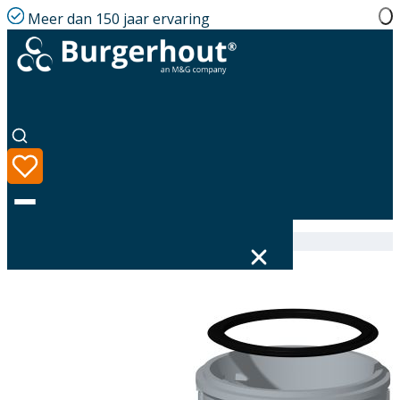
Meer dan 150 jaar ervaring
Home
|
Assortiment
|
400470334
Taal
Assortiment
Oplossingen