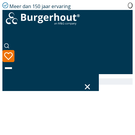
Meer dan 150 jaar ervaring
Home
|
Assortiment
|
400470326
Taal
Assortiment
Oplossingen