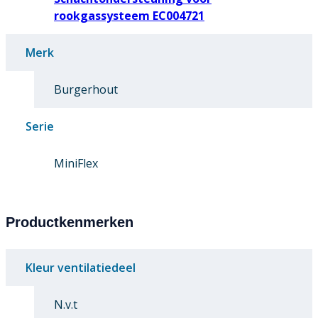
rookgassysteem EC004721
Merk
Burgerhout
Serie
MiniFlex
Productkenmerken
Kleur ventilatiedeel
N.v.t