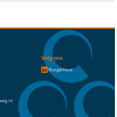
Volg ons
/Burgerhout
nweg 14