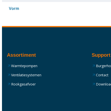
Vorm
Assortiment
Support
Warmtepompen
Burgerh
Ventilatiesystemen
Contact
Rookgasafvoer
Downloa