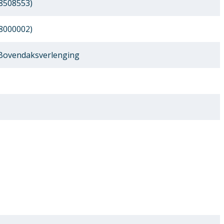
8508553)
8000002)
 Bovendaksverlenging