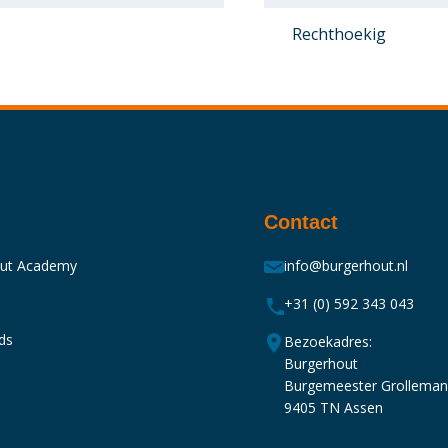
Rechthoekig
Contact
out Academy
info@burgerhout.nl
+31 (0) 592 343 043
ds
Bezoekadres:
Burgerhout
Burgemeester Grollema
9405 TN Assen