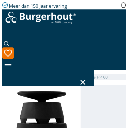
Meer dan 150 jaar ervaring
Home
|
Assortiment
|
Miniflex Renovation kit Skyline PP 60
Taal
Assortiment
Oplossingen