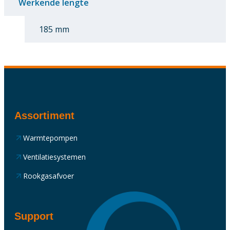
Werkende lengte
185 mm
Assortiment
Warmtepompen
Ventilatiesystemen
Rookgasafvoer
Support