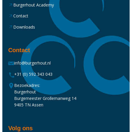
Burgerhout Academy
Contact
Downloads
Contact
info@burgerhout.nl
+31 (0) 592 343 043
Bezoekadres:
Burgerhout
Burgemeester Grollemanweg 14
9405 TN Assen
Volg ons