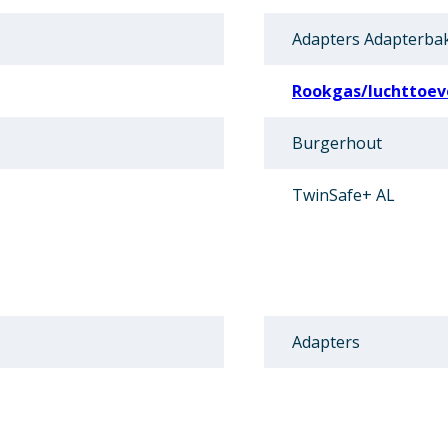
Adapters Adapterba
Rookgas/luchttoevo
Burgerhout
TwinSafe+ AL
Adapters