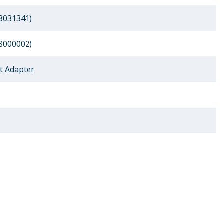
8031341)
8000002)
t Adapter