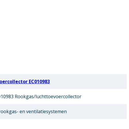
ercollector EC010983
10983 Rookgas/luchttoevoercollector
ookgas- en ventilatiesystemen