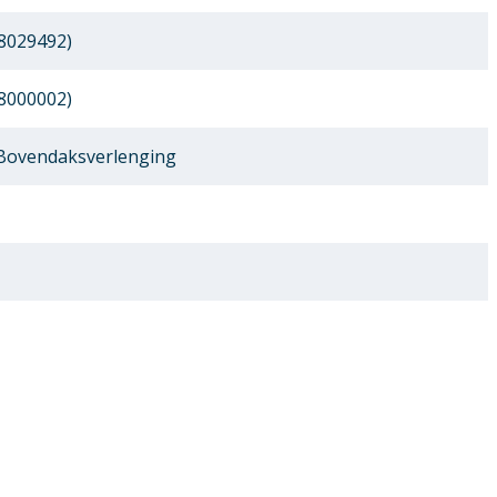
8029492)
8000002)
 Bovendaksverlenging