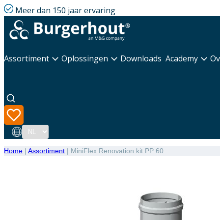
Meer dan 150 jaar ervaring
Assortiment
Oplossingen
Downloads
Academy
Ov
Taal
Home
|
Assortiment
|
MiniFlex Renovation kit PP 60