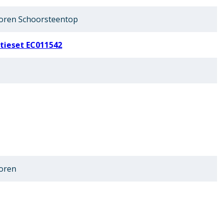
oren Schoorsteentop
tieset EC011542
oren