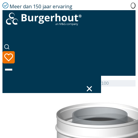
Meer dan 150 jaar ervaring
Home
|
Assortiment
|
Flexline Adaptor AL 80/80 60/100
Taal
Assortiment
Oplossingen