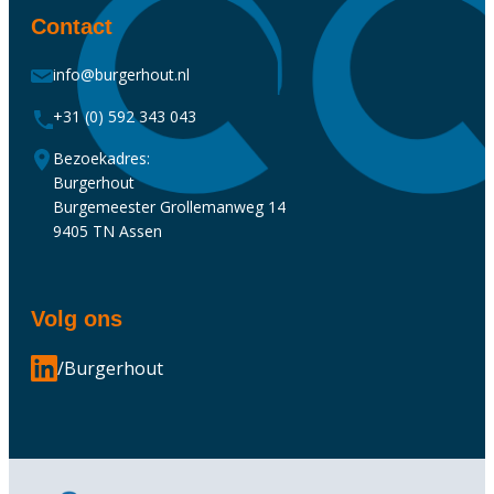
Contact
info@burgerhout.nl
+31 (0) 592 343 043
Bezoekadres:
Burgerhout
Burgemeester Grollemanweg 14
9405 TN Assen
Volg ons
/Burgerhout