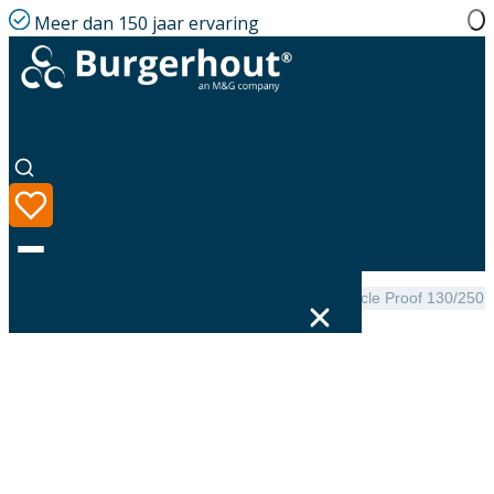
Meer dan 150 jaar ervaring
Home
|
Assortiment
|
CLV Flat roof support Life Cycle Proof 130/250
Taal
Assortiment
Oplossingen