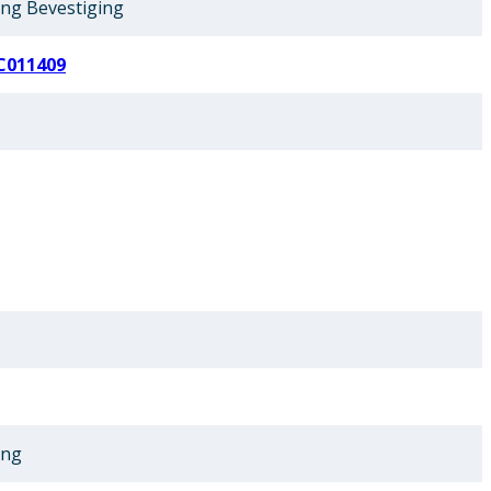
ing Bevestiging
C011409
ing