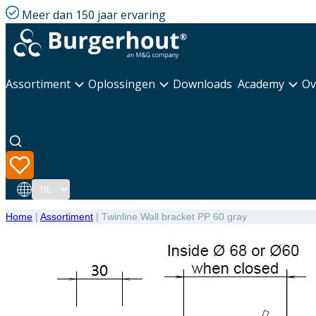
Meer dan 150 jaar ervaring
Assortiment
Oplossingen
Downloads
Academy
Ov
Taal
Home
|
Assortiment
|
Twinline Wall bracket PP 60 gray