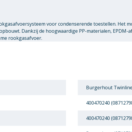
 rookgasafvoersysteem voor condenserende toestellen. Het 
pbouwt. Dankzij de hoogwaardige PP-materialen, EPDM-afdi
zame rookgasafvoer.
Burgerhout Twinline
400470240 (0871279
400470240 (0871279