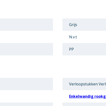
Grijs
N.v.t
PP
Verloopstukken Ver
Enkelwandig rookga