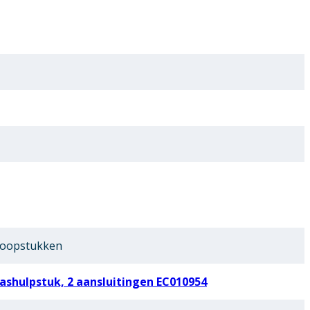
loopstukken
shulpstuk, 2 aansluitingen EC010954