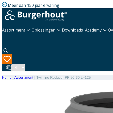
Meer dan 150 jaar ervaring
Assortiment
Oplossingen
Downloads
Academy
Ov
Taal
Home
|
Assortiment
|
Twinline Reducer PP 80-60 L=125