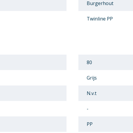
Burgerhout
Twinline PP
80
Grijs
N.v.t
-
PP