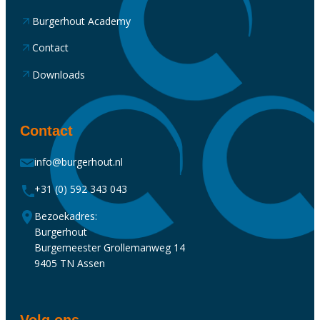
Burgerhout Academy
Contact
Downloads
Contact
info@burgerhout.nl
+31 (0) 592 343 043
Bezoekadres:
Burgerhout
Burgemeester Grollemanweg 14
9405 TN Assen
Volg ons