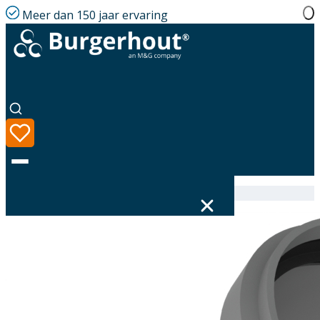
Meer dan 150 jaar ervaring
Home
|
Assortiment
|
Twinline Elbow PP 60 45°
Taal
Assortiment
Oplossingen