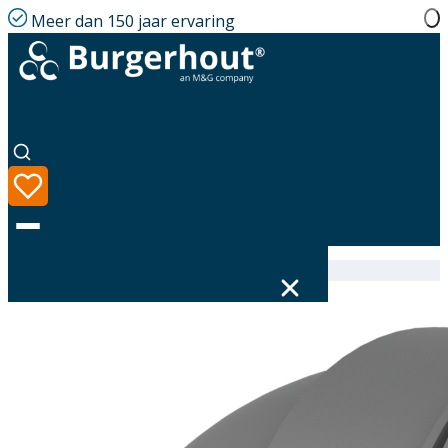
Meer dan 150 jaar ervaring
Home
|
Assortiment
|
Twinline Elbow PP 60 90°
Taal
Assortiment
Oplossingen