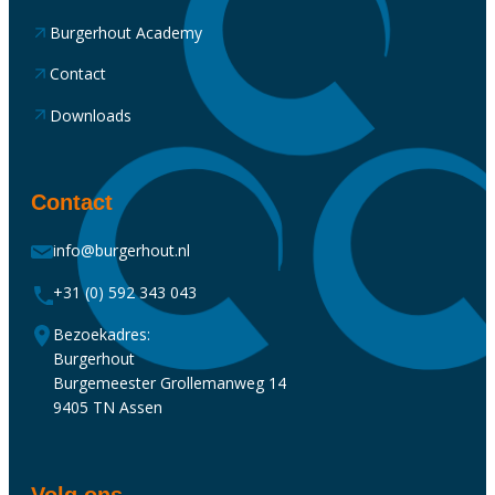
Burgerhout Academy
Contact
Downloads
Contact
info@burgerhout.nl
+31 (0) 592 343 043
Bezoekadres:
Burgerhout
Burgemeester Grollemanweg 14
9405 TN Assen
Volg ons