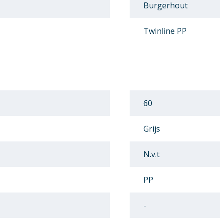
Burgerhout
Twinline PP
60
Grijs
N.v.t
PP
-