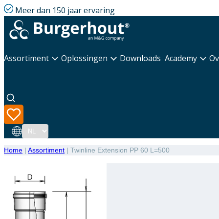
Meer dan 150 jaar ervaring
Assortiment
Oplossingen
Downloads
Academy
Ov
Taal
Home
|
Assortiment
|
Twinline Extension PP 60 L=500