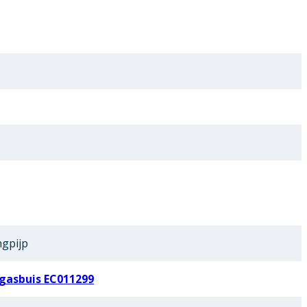
ngpijp
gasbuis EC011299