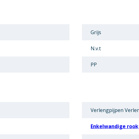
Grijs
N.v.t
PP
Verlengpijpen Verle
Enkelwandige rook