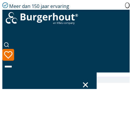
Meer dan 150 jaar ervaring
Home
|
Assortiment
|
400470142
Taal
Assortiment
Oplossingen