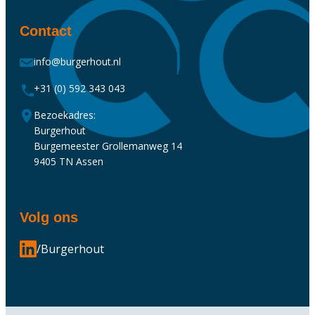
Contact
info@burgerhout.nl
+31 (0) 592 343 043
Bezoekadres:
Burgerhout
Burgemeester Grollemanweg 14
9405 TN Assen
Volg ons
/Burgerhout