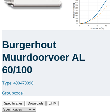
Downloads
Academy
Over ons
Burgerhout
Contact
Muurdoorvoer AL
60/100
Type: 400470098
Groupcode:
Specificaties
Downloads
ETIM