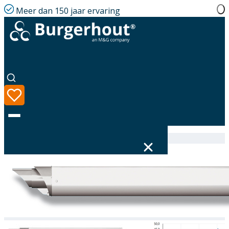
Meer dan 150 jaar ervaring
Home
|
Assortiment
|
Wall terminal AL 60/100
Taal
Assortiment
Oplossingen