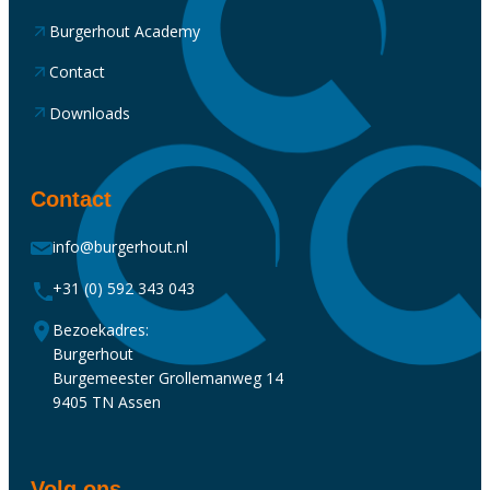
Burgerhout Academy
Contact
Downloads
Contact
info@burgerhout.nl
+31 (0) 592 343 043
Bezoekadres:
Burgerhout
Burgemeester Grollemanweg 14
9405 TN Assen
Volg ons