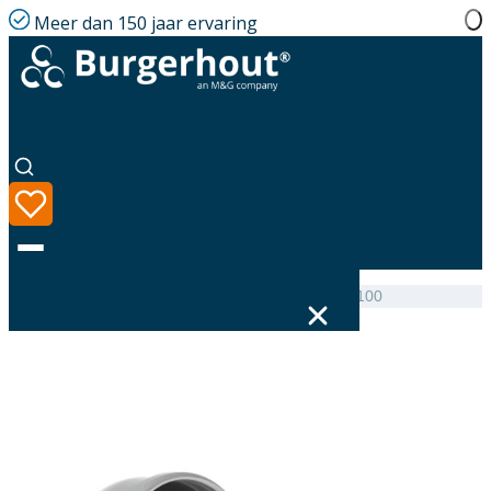
Meer dan 150 jaar ervaring
Home
|
Assortiment
|
Wall terminal + Elbow PP 60/100
Taal
Assortiment
Oplossingen