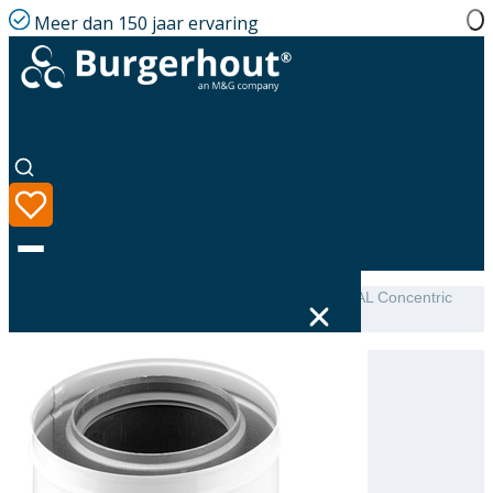
Meer dan 150 jaar ervaring
Home
|
Assortiment
|
TwinSafe+ Condensate trap AL Concentric
100/150
Taal
Assortiment
Oplossingen