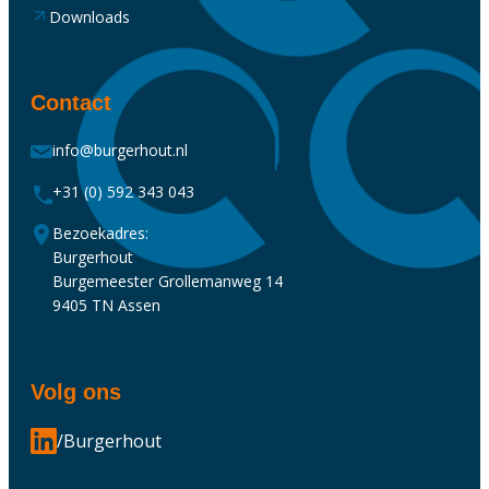
Downloads
Contact
info@burgerhout.nl
+31 (0) 592 343 043
Bezoekadres:
Burgerhout
Burgemeester Grollemanweg 14
9405 TN Assen
Volg ons
/Burgerhout