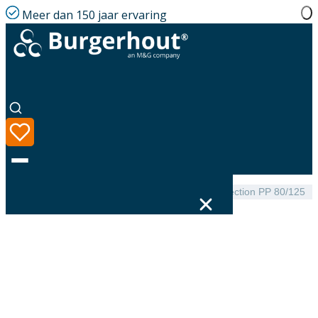
Meer dan 150 jaar ervaring
Home
|
Assortiment
|
Outdoor Extension with Inspection PP 80/125
Taal
Assortiment
Oplossingen