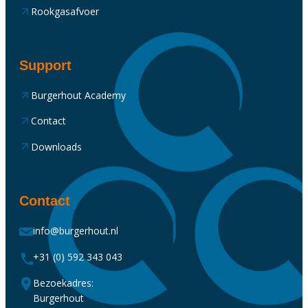
Rookgasafvoer
Support
Burgerhout Academy
Contact
Downloads
Contact
info@burgerhout.nl
+31 (0) 592 343 043
Bezoekadres:
Burgerhout