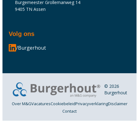
Burgemeester Grollemanweg 14
9405 TN Assen
Volg ons
/Burgerhout
© 2026
Burgerhout
Over M&G
Vacatures
Cookiebeleid
Privacyverklaring
Disclaimer
Contact