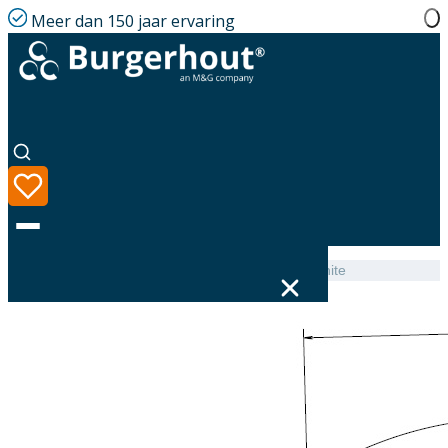
Meer dan 150 jaar ervaring
Home
|
Assortiment
|
Safe-PP Elbow PP 80 90° White
Taal
Assortiment
Oplossingen