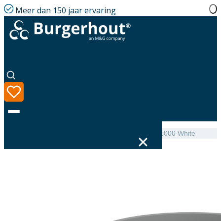
Meer dan 150 jaar ervaring
Home
|
Assortiment
|
Safe-PP Extension PP 80 L=1000 White
Taal
Assortiment
Oplossingen