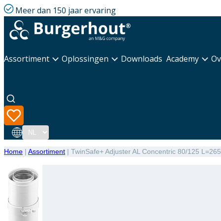
Meer dan 150 jaar ervaring
Assortiment
Oplossingen
Downloads
Academy
Ov
Taal
Home
|
Assortiment
|
TwinSafe+ Adjuster AL Concentric 80/125 L=26