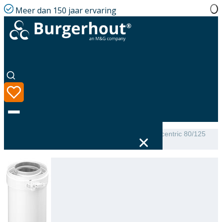
Meer dan 150 jaar ervaring
Home
|
Assortiment
|
TwinSafe+ Extension AL Concentric 80/125
L=250
Taal
Assortiment
Oplossingen