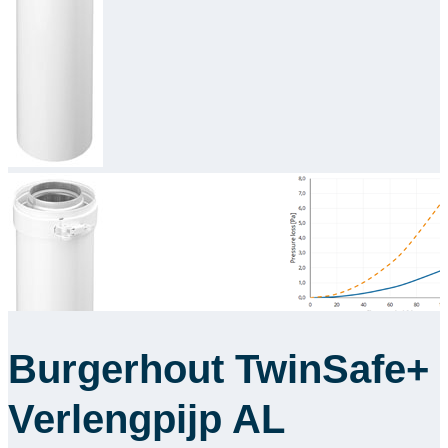
Downloads
Academy
Over ons
Contact
Burgerhout TwinSafe+
Verlengpijp AL