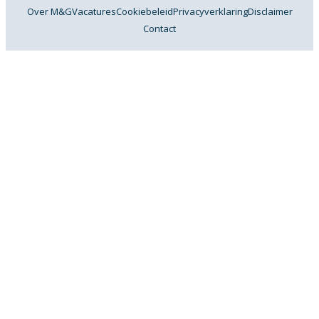
Over M&G
Vacatures
Cookiebeleid
Privacyverklaring
Disclaimer
Contact