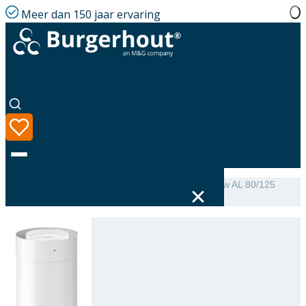
Meer dan 150 jaar ervaring
Home
|
Assortiment
|
Roof terminal extension Below AL 80/125
L=250
Taal
Assortiment
Oplossingen