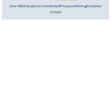
Over M&G
Vacatures
Cookiebeleid
Privacyverklaring
Disclaimer
Contact