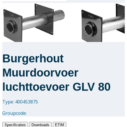
Downloads
Academy
Over ons
Burgerhout
Contact
Muurdoorvoer
luchttoevoer GLV 80
Type: 400453875
Groupcode:
Specificaties
Downloads
ETIM