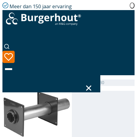
Meer dan 150 jaar ervaring
Home
|
Assortiment
|
Wall terminal air supply GLV 80
Taal
Assortiment
Oplossingen