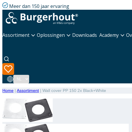
Meer dan 150 jaar ervaring
Assortiment
Oplossingen
Downloads
Academy
Ov
Taal
Home
|
Assortiment
|
Wall cover PP 150 2x Black+White