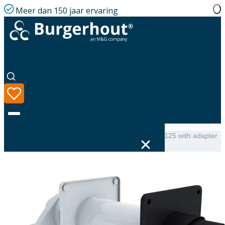
Meer dan 150 jaar ervaring
Home
|
Assortiment
|
Safe-PP Wall terminal PP 80/125 with adapter
80-80
Taal
Assortiment
Oplossingen