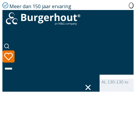
Meer dan 150 jaar ervaring
Home
|
Assortiment
|
Wall terminal HR with adapter AL 130-130 to
210/200
Taal
Assortiment
Oplossingen