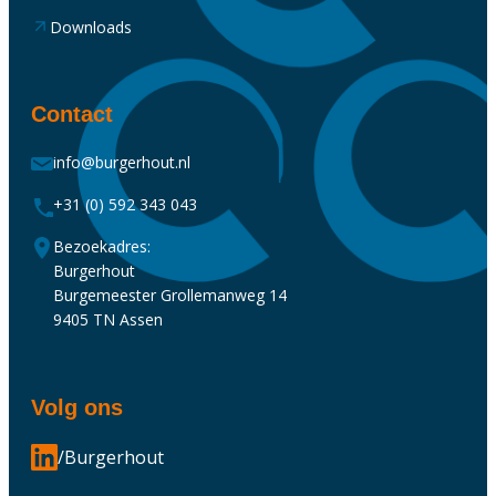
Downloads
Contact
info@burgerhout.nl
+31 (0) 592 343 043
Bezoekadres:
Burgerhout
Burgemeester Grollemanweg 14
9405 TN Assen
Volg ons
/Burgerhout