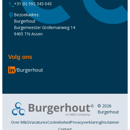
+31 (0) 592 343 043
Bezoekadres:
Burgerhout
Burgemeester Grollemanweg 14
9405 TN Assen
Volg ons
/Burgerhout
© 2026
Burgerhout
Over M&G
Vacatures
Cookiebeleid
Privacyverklaring
Disclaimer
Contact