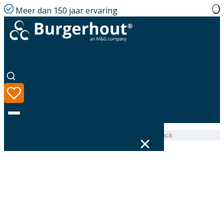
Meer dan 150 jaar ervaring
Home
|
Assortiment
|
Adjustable collar PP D200 Black
Taal
Assortiment
Oplossingen