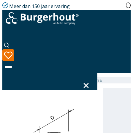
Meer dan 150 jaar ervaring
Home
|
Assortiment
|
Adjustable collar PP F170 Terra
Taal
Assortiment
Oplossingen