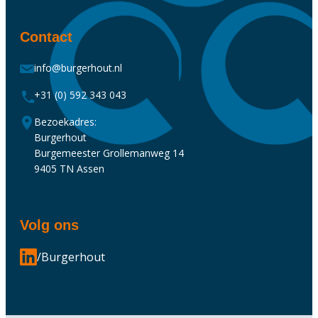
Contact
info@burgerhout.nl
+31 (0) 592 343 043
Bezoekadres:
Burgerhout
Burgemeester Grollemanweg 14
9405 TN Assen
Volg ons
/Burgerhout