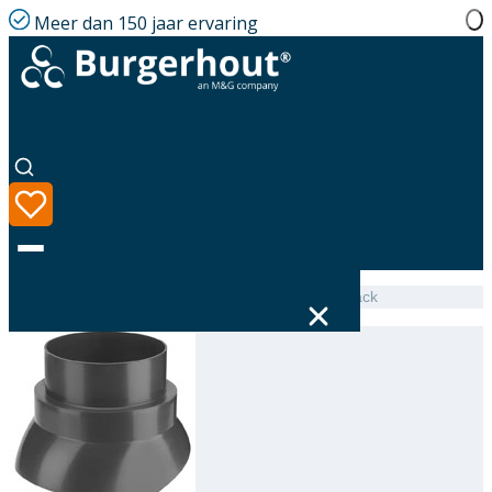
Meer dan 150 jaar ervaring
Home
|
Assortiment
|
Adjustable collar PP F170 Black
Taal
Assortiment
Oplossingen