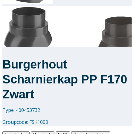
Downloads
Academy
Over ons
Contact
Burgerhout
Scharnierkap PP F170
Zwart
Type: 400453732
Groupcode:
FSK1000