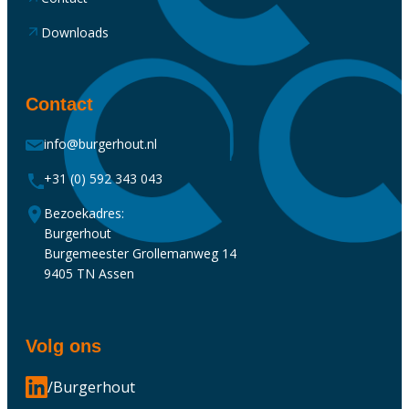
Downloads
Contact
info@burgerhout.nl
+31 (0) 592 343 043
Bezoekadres:
Burgerhout
Burgemeester Grollemanweg 14
9405 TN Assen
Volg ons
/Burgerhout