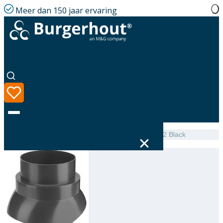
Meer dan 150 jaar ervaring
Home
|
Assortiment
|
Adjustable collar PP F128-132 Black
Taal
Assortiment
Oplossingen