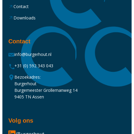
Contact
Downloads
Contact
info@burgerhout.nl
+31 (0) 592 343 043
Bezoekadres:
Burgerhout
Burgemeester Grollemanweg 14
9405 TN Assen
Volg ons
/Burgerhout