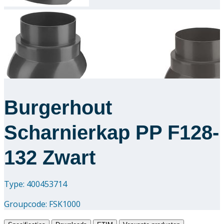
Downloads
Academy
Over ons
Contact
Burgerhout
Scharnierkap PP F128-
132 Zwart
Type: 400453714
Groupcode:
FSK1000