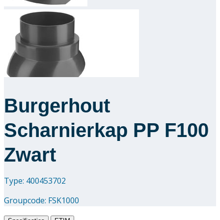
Downloads
Academy
Over ons
Contact
Burgerhout
Scharnierkap PP F100
Zwart
Type: 400453702
Groupcode:
FSK1000