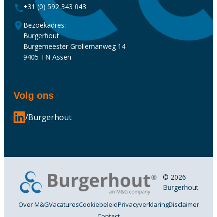
+31 (0) 592 343 043
Bezoekadres:
Burgerhout
Burgemeester Grollemanweg 14
9405 TN Assen
Volg ons
/Burgerhout
© 2026
Burgerhout
Over M&G
Vacatures
Cookiebeleid
Privacyverklaring
Disclaimer
Contact