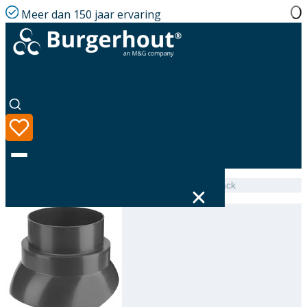
Meer dan 150 jaar ervaring
Home
|
Assortiment
|
Adjustable collar PP F100 Black
Taal
Assortiment
Oplossingen