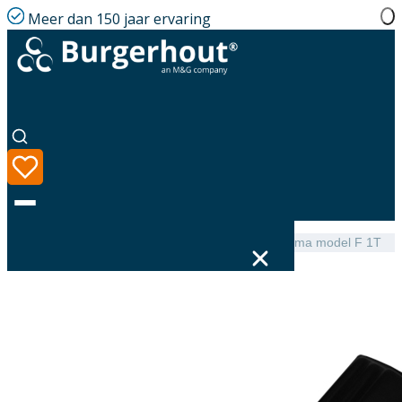
Meer dan 150 jaar ervaring
Home
|
Assortiment
|
Burgerhout Roof tile PE Neroma model F 1T
Taal
Assortiment
Oplossingen