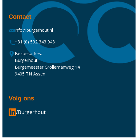
Contact
info@burgerhout.nl
+31 (0) 592 343 043
Bezoekadres:
Burgerhout
Burgemeester Grollemanweg 14
9405 TN Assen
Volg ons
/Burgerhout