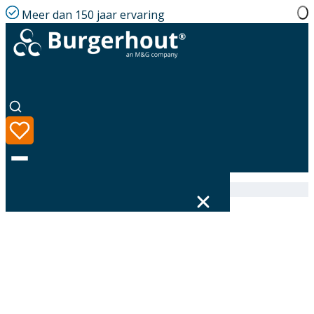
Meer dan 150 jaar ervaring
Home
|
Assortiment
|
400453558
Taal
Assortiment
Oplossingen