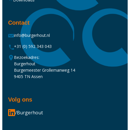
Contact
info@burgerhout.nl
+31 (0) 592 343 043
Bezoekadres:
Burgerhout
Burgemeester Grollemanweg 14
9405 TN Assen
Volg ons
/Burgerhout