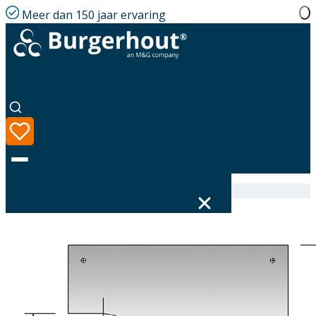
Meer dan 150 jaar ervaring
Home
|
Assortiment
|
Roofbrd GLV 152 Natural
Taal
Assortiment
Oplossingen