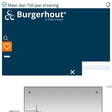
Meer dan 150 jaar ervaring
Home
|
Assortiment
|
Roofbrd GLV 126 Natural
Taal
Assortiment
Oplossingen